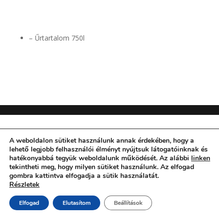
– Űrtartalom 750l
A weboldalon sütiket használunk annak érdekében, hogy a
lehető legjobb felhasználói élményt nyújtsuk látogatóinknak és
hatékonyabbá tegyük weboldalunk működését. Az alábbi
linken
tekintheti meg, hogy milyen sütiket használunk. Az elfogad
gombra kattintva elfogadja a sütik használatát.
Részletek
Elfogad
Elutasítom
Beállítások