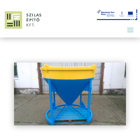
acse-750-betonozo-kontener