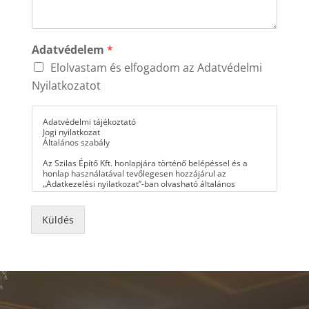
Adatvédelem
*
Elolvastam és elfogadom az Adatvédelmi
Nyilatkozatot
Adatvédelmi tájékoztató
Jogi nyilatkozat
Általános szabály
Az Szilas Építő Kft. honlapjára történő belépéssel és a
honlap használatával tevőlegesen hozzájárul az
„Adatkezelési nyilatkozat”-ban olvasható általános
adatkezeléshez, valamint tudomásul veszi és betartja az
alábbiakban olvasható jogi és adatkezelési
nyilatkozatokat. A terület specifikus adatkezelésekhez az
Küldés
adott adatkezelés előtt egy chekbox (jelölő négyzet)
kipipálásával járul hozzá, melynek szabályozását jelen
„Adatkezelési nyilatkozat” tartalmazza.
Szerzői jog
Az Szilas Építő Kft. honlapja szerzői jogvédelem alatt áll. A
Szilas Építő Kft. tulajdonosai vagy a feljogosított használói
a honlapon található bármely szöveggel, képpel, hanggal,