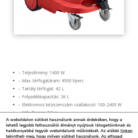
flex-s44-ac-ipari-porszivo
– Teljesítmény: 1400 W
– Max. térfogatáram: 4500 l/perc
– Tartály térfogat: 42 L
– Folyadékkapacitás: 26 L
– Elektromos kéziszerszám csatlakozó: 100-2400 W
– Kábelhossz: 7,5 m
A weboldalon sütiket használunk annak érdekében, hogy a
– Tömeg: 16,7 kg
lehető legjobb felhasználói élményt nyújtsuk látogatóinknak és
hatékonyabbá tegyük weboldalunk működését. Az alábbi
linken
tekintheti meg, hogy milyen sütiket használunk. Az elfogad