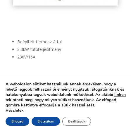
master-b-33-elektromos-holegfuvo
Beépített termosztáttal
3,3kW fűtőteljesítmény
230V/16A
A weboldalon sütiket használunk annak érdekében, hogy a
lehető legjobb felhasználói élményt nyújtsuk látogatóinknak és
hatékonyabbá tegyük weboldalunk működését. Az alábbi
linken
tekintheti meg, hogy milyen sütiket használunk. Az elfogad
gombra kattintva elfogadja a sütik használatát.
Részletek
Elfogad
Elutasítom
Beállítások