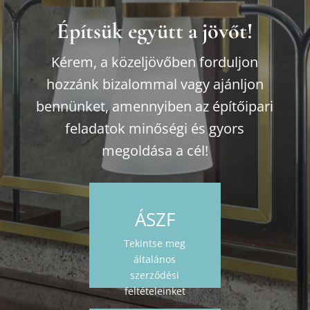
Építsük együtt a jövőt!
Kérem, a közeljövőben forduljon
hozzánk bizalommal vagy ajánljon
bennünket, amennyiben az építőipari
feladatok minőségi és gyors
megoldása a cél!
ÁSZF
Tekintse meg
általános
szerződési
feltételeinket