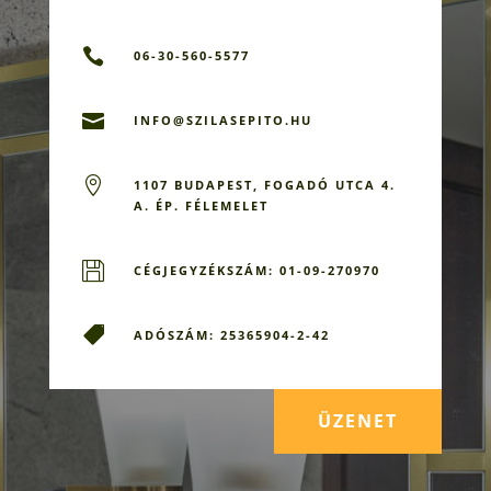

06-30-560-5577

INFO@SZILASEPITO.HU

1107 BUDAPEST, FOGADÓ UTCA 4.
A. ÉP. FÉLEMELET

CÉGJEGYZÉKSZÁM: 01-09-270970

ADÓSZÁM: 25365904-2-42
ÜZENET