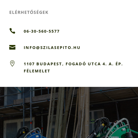
ELÉRHETŐSÉGEK

06-30-560-5577

INFO@SZILASEPITO.HU

1107 BUDAPEST, FOGADÓ UTCA 4. A. ÉP.
FÉLEMELET