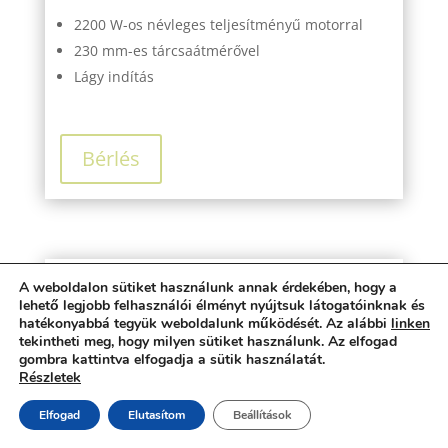
2200 W-os névleges teljesítményű motorral
230 mm-es tárcsaátmérővel
Lágy indítás
Bérlés
A weboldalon sütiket használunk annak érdekében, hogy a
AGT ECHF 2000/2 – Nagyfrekvenciás
lehető legjobb felhasználói élményt nyújtsuk látogatóinknak és
betonvibrátor
hatékonyabbá tegyük weboldalunk működését. Az alábbi
linken
tekintheti meg, hogy milyen sütiket használunk. Az elfogad
gombra kattintva elfogadja a sütik használatát.
Részletek
Feszültség – bemenet / kimenet: 230/42 V
Frekvencia – bemenet / kimenet: 50/200 MHz
Elfogad
Elutasítom
Beállítások
Áram – bemenet / kimenet: 6.5 / 16.0 A