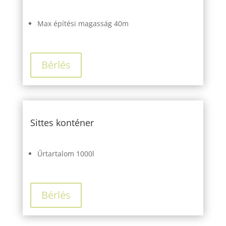
Max építési magasság 40m
Bérlés
Sittes konténer
Űrtartalom 1000l
Bérlés