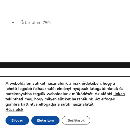
– Űrtartalom 750l
A weboldalon sütiket használunk annak érdekében, hogy a
lehető legjobb felhasználói élményt nyújtsuk látogatóinknak és
hatékonyabbá tegyük weboldalunk működését. Az alábbi
linken
tekintheti meg, hogy milyen sütiket használunk. Az elfogad
gombra kattintva elfogadja a sütik használatát.
Részletek
Elfogad
Elutasítom
Beállítások