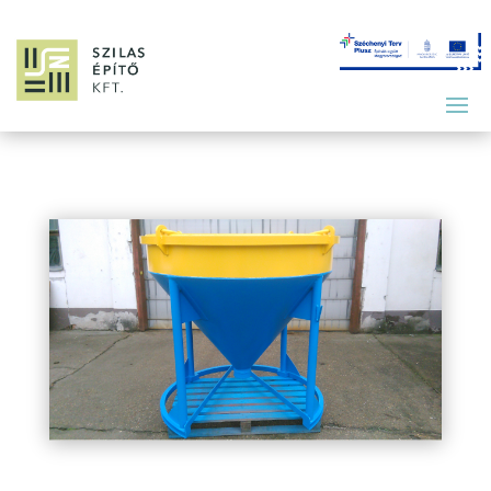
acse-750-betonozo-kontener