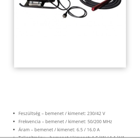
agt-echf-2000-2-nagyfr.-betonvibrator
Feszültség – bemenet / kimenet: 230/42 V
Frekvencia – bemenet / kimenet: 50/200 MHz
Áram – bemenet / kimenet: 6.5 / 16.0 A
Teljesítmény – bemenet / kimenet: 1,5 kW / 1,1 kVA