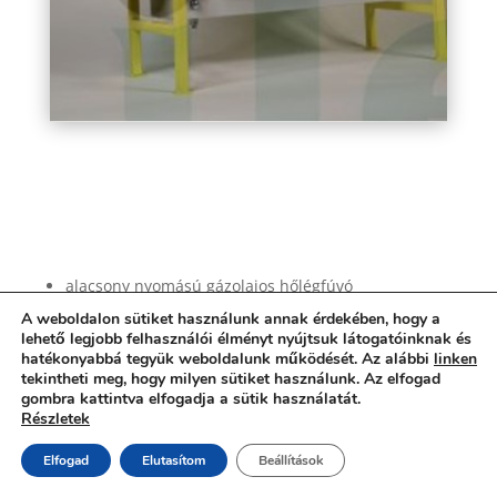
elektromos-szekrenyek
alacsony nyomású gázolajos hőlégfúvó
10kW fűtőteljesítmény
A weboldalon sütiket használunk annak érdekében, hogy a
lehető legjobb felhasználói élményt nyújtsuk látogatóinknak és
hatékonyabbá tegyük weboldalunk működését. Az alábbi
linken
tekintheti meg, hogy milyen sütiket használunk. Az elfogad
gombra kattintva elfogadja a sütik használatát.
Részletek
Elfogad
Elutasítom
Beállítások