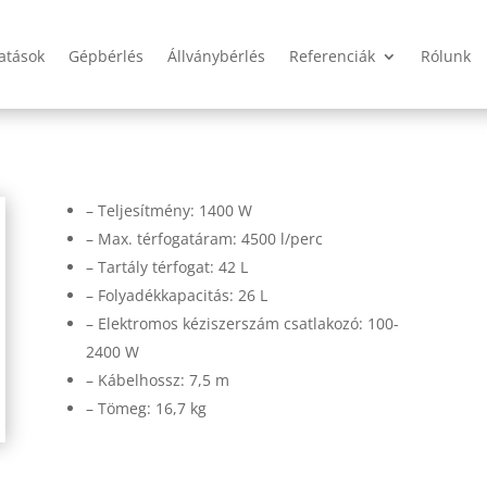
tatások
Gépbérlés
Állványbérlés
Referenciák
Rólunk
– Teljesítmény: 1400 W
– Max. térfogatáram: 4500 l/perc
– Tartály térfogat: 42 L
– Folyadékkapacitás: 26 L
– Elektromos kéziszerszám csatlakozó: 100-
2400 W
– Kábelhossz: 7,5 m
– Tömeg: 16,7 kg