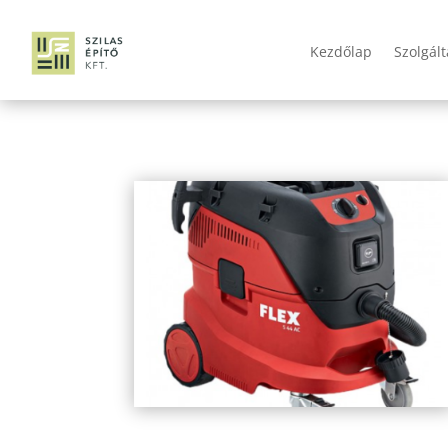
Kezdőlap
Szolgál
flex-s44-ac-ipari-porszivo