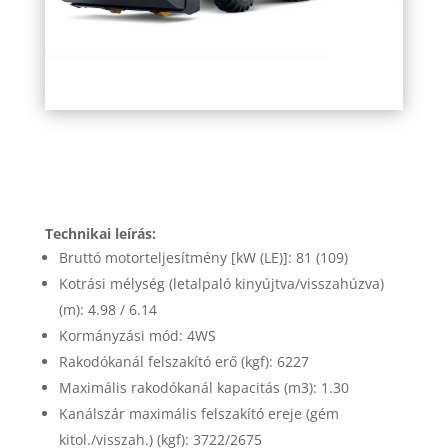
JCB 4CX kotró és rakodógép 2
Technikai leírás:
Bruttó motorteljesítmény [kW (LE)]: 81 (109)
Kotrási mélység (letalpaló kinyújtva/visszahúzva)
(m): 4.98 / 6.14
Kormányzási mód: 4WS
Rakodókanál felszakító erő (kgf): 6227
Maximális rakodókanál kapacitás (m3): 1.30
Kanálszár maximális felszakító ereje (gém
kitol./visszah.) (kgf): 3722/2675