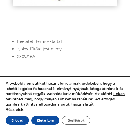
master-b-33-elektromos-holegfuvo
Beépített termosztáttal
3,3kW fűtőteljesítmény
230V/16A
A weboldalon sütiket használunk annak érdekében, hogy a
lehető legjobb felhasználói élményt nyújtsuk látogatóinknak és
hatékonyabbá tegyük weboldalunk működését. Az alábbi
linken
tekintheti meg, hogy milyen sütiket használunk. Az elfogad
gombra kattintva elfogadja a sütik használatát.
Részletek
Elfogad
Elutasítom
Beállítások