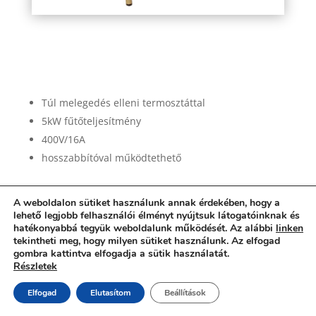
master-b-5-epb-elektromos-holegfuvo
Túl melegedés elleni termosztáttal
5kW fűtőteljesítmény
400V/16A
hosszabbítóval működtethető
A weboldalon sütiket használunk annak érdekében, hogy a
lehető legjobb felhasználói élményt nyújtsuk látogatóinknak és
hatékonyabbá tegyük weboldalunk működését. Az alábbi
linken
tekintheti meg, hogy milyen sütiket használunk. Az elfogad
gombra kattintva elfogadja a sütik használatát.
Részletek
Elfogad
Elutasítom
Beállítások