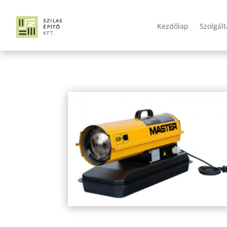
Kezdőlap
Szolgál
master-b-70-ced-gazolajos-holegfuvo