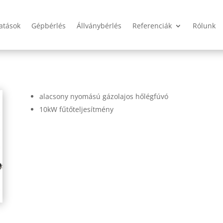
tatások
Gépbérlés
Állványbérlés
Referenciák
Rólunk
alacsony nyomású gázolajos hőlégfúvó
10kW fűtőteljesítmény