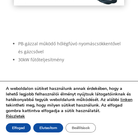
master-blp27-pb-gazos-holegfuvo
PB-gázzal működő hőlégfúvó nyomáscsökkentővel
és gázcsővel
30kW fűtőteljesítmény
A weboldalon sütiket használunk annak érdekében, hogy a
lehető legjobb felhasználói élményt nyújtsuk látogatóinknak és
hatékonyabbá tegyük weboldalunk működését. Az alábbi
linken
tekintheti meg, hogy milyen sütiket használunk. Az elfogad
gombra kattintva elfogadja a sütik használatát.
Részletek
Elfogad
Elutasítom
Beállítások