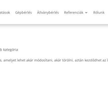
tatások
Gépbérlés
Állványbérlés
Referenciák
Rólunk
b kategória
, amelyet lehet akár módosítani, akár törölni, aztán kezdődhet az í